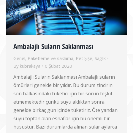
Ambalajlı Suların Saklanması
Genel
,
Paketleme ve saklama
,
Pet Şişe
,
Sağlık
By
kubrakaya
6 Şubat 2020
Ambalajlı Suların Saklanması Ambalajlı suların
ömürleri genelde bir yıldır. Bu durum zincirin
son halkasındaki tüketici için bir sorun teşkil
etmemektedir çünkü suyu aldıktan sonra
genelde birkaç gün içinde tüketiriz. Öte yandan
suyu toptan alan esnaflar için bu önemli bir
husustur. Bazı durumlarda alınan sular aylarca